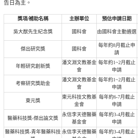
告日為主。
獎項/補助名稱
主辦單位
預估申請日期
吳大猷先生紀念獎
國科會
由國科會主動遴選
每年約8月截止申
傑出研究獎
國科會
請
潘文淵文教基金
每年約1~2月截止
年輕研究創新獎
會
申請
潘文淵文教基金
每年約1~2月截止
考察研究獎助金
會
申請
東元科技文教基
每年約6-7月截止
東元獎
金會
申請
永信李天德醫藥
每年約3-4月截止
醫藥科技獎-傑出論文獎
基金會
申請
醫藥科技獎-青年醫藥科技
永信李天德醫藥
每年約3-4月截止