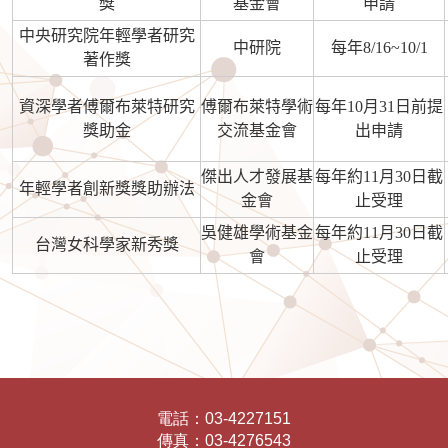
獎
基金會
申請
中央研究院年輕學者研究
中研院
每年8/16~10/1
著作獎
資深學者傅爾布萊特研究
傅爾布萊特學術
每年10月31日前提
獎助金
交流基金會
出申請
傑出人才發展基
每年約11月30日截
年輕學者創新獎獎助辦法
金會
止受理
吳健雄學術基金
每年約11月30日截
台灣女科學家新秀獎
會
止受理
電話：
03-4227151
傳真：
03-4276543