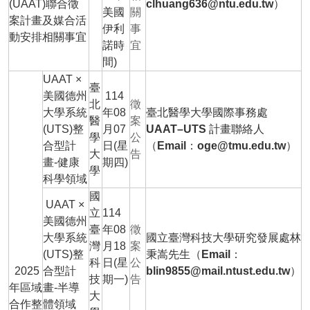
(UAAT)聯合徵
clhuang636@ntu.edu.tw）
美國
關
案計畫及媒合活
伊利
事
動安排相關事宜
諾時
宜
間)
UAAT ×
臺
美國德州
114
北
徵
大學系統
年08
臺北醫學大學國際事務處
醫
案
(UTS)整
月07
UAAT–UTS 計畫聯絡人
學
公
合型計
日(星
（Email：oge@tmu.edu.tw）
大
告
畫-健康
期四)
學
科學領域
國
UAAT ×
立
114
美國德州
臺
年08
徵
大學系統
國立臺灣科技大學研究發展處林
灣
月18
案
(UTS)整
秉嵩先生（Email：
科
日(星
公
2025
合型計
blin9855@mail.ntust.edu.tw）
技
期一)
告
年區域
畫-半導
大
合作整
體領域