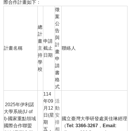
際合作計畫如下：
徵
案
公
總
告
計
與
畫
申請
計
計畫名稱
主
截止
聯絡人
畫
持
日期
申
學
請
校
書
格
式
114
年09
活
2025年伊利諾
月12
動
大學系統(U of
日(星
安
I)-國家重點領域
國立臺灣大學研發處黃佳琳經理
期
排
國際合作聯盟
（Tel: 3366-3267，Email:
五，
相