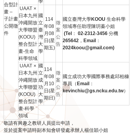
學
合型計
UAAT ×
畫 –
日本九州
國
子計畫
114
國立臺灣大學KOOU 生命科學
沖繩開放
立
徵
公開徵
年08
領域專任助理陳玥蓁小姐
大學聯盟
臺
案
件
月08
(Tel： 02-2312-3456 分機
(KOOU)
灣
公
日(星
265642，Email：
整合型計
大
告
期五)
2024koou@gmail.com)
畫-生命
學
科學領域
UAAT ×
國
114
日本九州
立
徵
年08
國立成功大學國際事務處邱柏穅
沖繩開放
成
案
月10
專員（Email：
大學聯盟
功
公
日(星
kevinchiu@gs.ncku.edu.tw）
(KOOU)
大
告
期日)
整合型計
學
畫-科學
領域
敬請有興趣之教研人員提出申請，
並於提案申請時副本知會研發處承辦人楊佳穎小姐