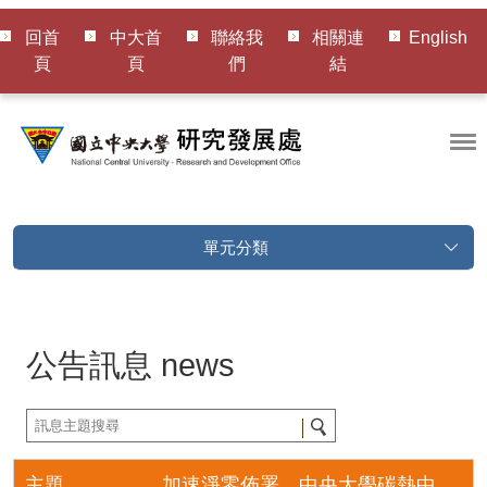
回首
中大首
聯絡我
相關連
English
頁
頁
們
結
單元分類
公告訊息
news
主題
加速淨零佈署 中央大學碳熱中